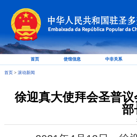
首页
使馆信息
中非关系
首页
>
滚动新闻
徐迎真大使拜会圣普议
部